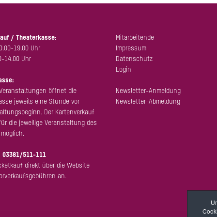
auf / Theaterkasse:
Mitarbeitende
0.00-19.00 Uhr
Impressum
0-14.00 Uhr
Datenschutz
Login
asse:
Veranstaltungen öffnet die
Newsletter-Anmeldung
sse jeweils eine Stunde vor
Newsletter-Abmeldung
altungsbeginn. Der Kartenverkauf
für die jeweilige Veranstaltung des
möglich.
:
03381/511-111
cketkauf direkt über die Website
Vorverkaufsgebühren an.
Um
Cooki