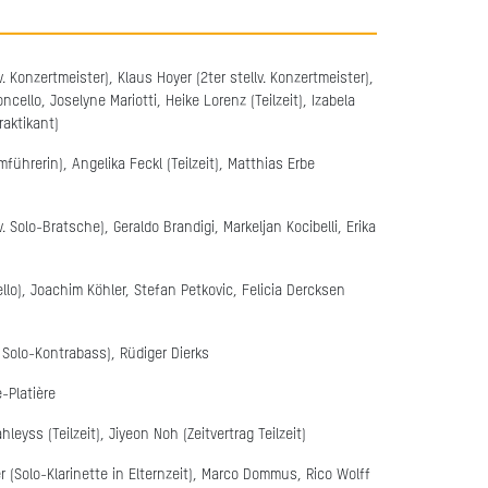
. Konzertmeister), Klaus Hoyer (2ter stellv. Konzertmeister),
oncello, Joselyne Mariotti, Heike Lorenz (Teilzeit), Izabela
raktikant)
mführerin), Angelika Feckl (Teilzeit), Matthias Erbe
v. Solo-Bratsche), Geraldo Brandigi, Markeljan Kocibelli, Erika
Cello), Joachim Köhler, Stefan Petkovic, Felicia Dercksen
 Solo-Kontrabass), Rüdiger Dierks
-Platière
yss (Teilzeit), Jiyeon Noh (Zeitvertrag Teilzeit)
r (Solo-Klarinette in Elternzeit), Marco Dommus, Rico Wolff