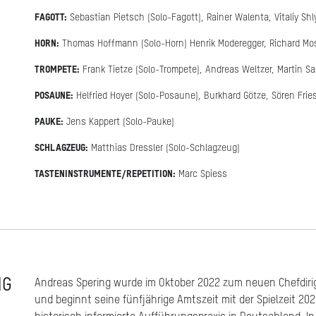
FAGOTT:
Sebastian Pietsch (Solo-Fagott), Rainer Walenta, Vitaliy Sh
HORN:
Thomas Hoffmann (Solo-Horn) Henrik Moderegger, Richard Mo
TROMPETE:
Frank Tietze (Solo-Trompete), Andreas Weltzer, Martin Sande
POSAUNE:
Helfried Hoyer (Solo-Posaune), Burkhard Götze, Sören Frie
PAUKE:
Jens Kappert (Solo-Pauke)
SCHLAGZEUG:
Matthias Dressler (Solo-Schlagzeug)
TASTENINSTRUMENTE/REPETITION:
Marc Spiess
NG
Andreas Spering wurde im Oktober 2022 zum neuen Chefdir
und beginnt seine fünfjährige Amtszeit mit der Spielzeit 202