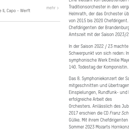
Eine Vielzahl von bedeutenden
Traditionsorchester in den ver
mehr >
 IL Capo - Werft
Helmrath, der das Orchester übe
von 2015 bis 2020 Chefdirigen
Chefdirigenten der Brandenbur
Amtszeit mit der Saison 2023/2
In der Saison 2022
/
23 machte 
Schwerpunkt von sich reden: In
symphonische Werk Emilie Mayer
140. Todestag der Komponistin.
Das 8. Symphoniekonzert der S
mitgeschnitten und übertragen
Einspielungen, Rundfunk- und F
erfolgreiche Arbeit des
Orchesters. Anlässlich des Ju
2017 erschien die CD
Franz Sch
Gülke. Mit ihrem Chefdirigente
Sommer 2023 Mozarts Hornkonzer