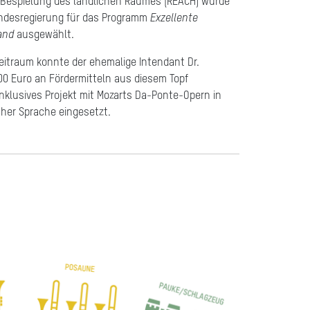
n Bespielung des ländlichen Raumes (REACH) wurde
undesregierung für das Programm
Exzellente
and
ausgewählt.
eitraum konnte der ehemalige Intendant Dr.
0 Euro an Fördermitteln aus diesem Topf
 inklusives Projekt mit Mozarts Da-Ponte-Opern in
her Sprache eingesetzt.