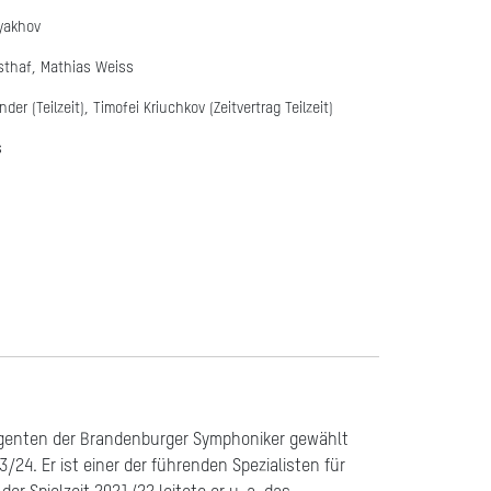
lyakhov
sthaf, Mathias Weiss
r (Teilzeit), Timofei Kriuchkov (Zeitvertrag Teilzeit)
s
igenten der Brandenburger Symphoniker gewählt
3/24. Er ist einer der führenden Spezialisten für