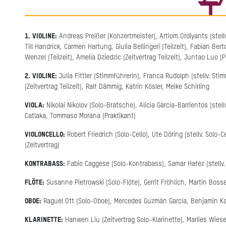
1. VIOLINE:
Andreas Preißer (Konzertmeister), Artiom Ordiyants (stellv
Till Handrick, Carmen Hartung, Giulia Bellingeri (Teilzeit), Fabian Bert
Wenzel (Teilzeit), Amelia Dziedzic (Zeitvertrag Teilzeit), Juntao Luo (P
2. VIOLINE:
Julia Fittler (Stimmführerin), Franca Rudolph (stellv. Stim
(Zeitvertrag Teilzeit), Ralf Dämmig, Katrin Kösler, Meike Schirling
VIOLA:
Nikolai Nikolov (Solo-Bratsche), Alicia García-Barrientos (stell
Catlaka, Tommaso Morana (Praktikant)
VIOLONCELLO:
Robert Friedrich (Solo-Cello), Ute Döring (stellv. Solo-
(Zeitvertrag)
KONTRABASS:
Fabio Caggese (Solo-Kontrabass), Samar Hafez (stellv.
FLÖTE:
Susanne Pietrowski (Solo-Flöte), Gerrit Fröhlich, Martin Bosse
OBOE:
Raguel Ott (Solo-Oboe), Mercedes Guzmán García, Benjamin Kahle
KLARINETTE:
Hanwen Liu (Zeitvertrag Solo–Klarinette), Marlies Wiese