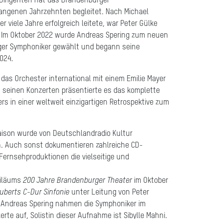
 Dirigenten hat das Brandenburger
gangenen Jahrzehnten begleitet. Nach Michael
r viele Jahre erfolgreich leitete, war Peter Gülke
t. Im Oktober 2022 wurde Andreas Spering zum neuen
ger Symphoniker gewählt und begann seine
024.
das Orchester international mit einem Emilie Mayer
 seinen Konzerten pr
ä
sentierte es das komplette
s in einer weltweit einzigartigen Retrospektive zum
aison wurde von Deutschlandradio Kultur
. Auch sonst dokumentieren zahlreiche CD-
ernsehproduktionen die vielseitige und
biläums
200 Jahre Brandenburger Theater
im Oktober
uberts C-Dur Sinfonie
unter Leitung von Peter
n Andreas Spering nahmen die Symphoniker im
te auf, Solistin dieser Aufnahme ist Sibylle Mahni.