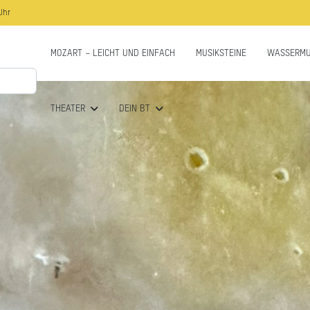
Uhr
MOZART – LEICHT UND EINFACH
MUSIKSTEINE
WASSERMU
THEATER
DEIN BT