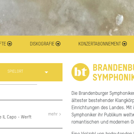
FTE
DISKOGRAFIE
KONZERTABONNEMENT
SPIELORT
Die Brandenburger Symphoniker
ältester bestehender Klangkör
Einrichtungen des Landes. Mit
mehr >
Symphoniker ihr Publikum weltwe
 IL Capo - Werft
romantischen und modernen O