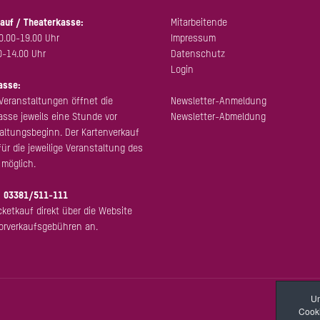
auf / Theaterkasse:
Mitarbeitende
0.00-19.00 Uhr
Impressum
0-14.00 Uhr
Datenschutz
Login
asse:
Veranstaltungen öffnet die
Newsletter-Anmeldung
sse jeweils eine Stunde vor
Newsletter-Abmeldung
altungsbeginn. Der Kartenverkauf
für die jeweilige Veranstaltung des
möglich.
:
03381/511-111
cketkauf direkt über die Website
Vorverkaufsgebühren an.
Um
Cooki