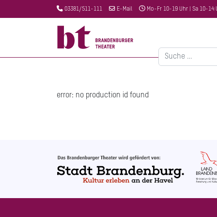
03381/511-111
E-Mail
Mo-Fr 10-19 Uhr | Sa 10-14 
Suchen
error: no production id found