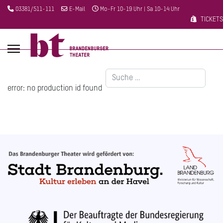
03381/511-111
E-Mail
Mo-Fr 10-19 Uhr | Sa 10-14 Uhr
TICKETS
Suchen
error: no production id found